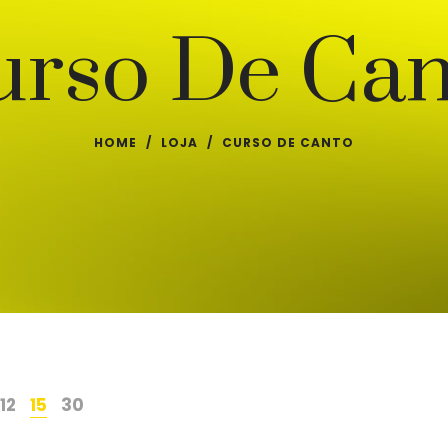
urso De Can
HOME
/
LOJA
/
CURSO DE CANTO
12
15
30